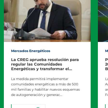
Mercados Energéticos
M
La CREG aprueba resolución para
P
regular las Comunidades
2
Energéticas y transformar el
B
mercado eléctrico en Colombia
p
La medida permitirá implementar
L
comunidades energéticas a más de 500
A
mil familias y habilitar nuevos esquemas
a
de autogeneración y generac...
F