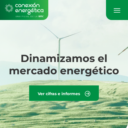
Pasar
al
contenido
principal
Dinamizamos el
mercado energético
Ver cifras e informes