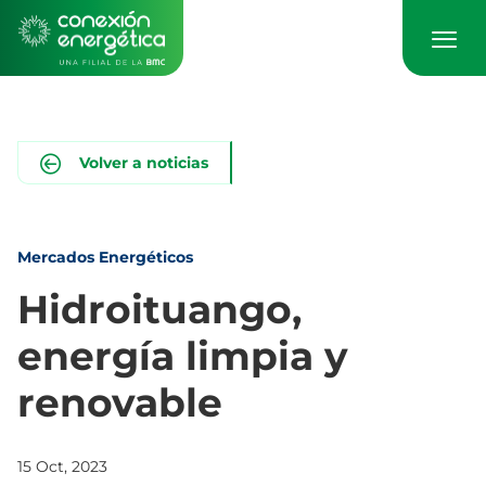
Pasar
al
contenido
principal
Volver a noticias
Mercados Energéticos
Hidroituango,
energía limpia y
renovable
15 Oct, 2023