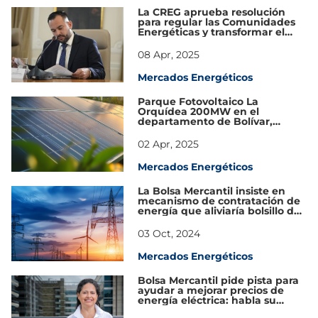
La CREG aprueba resolución
para regular las Comunidades
Energéticas y transformar el
mercado eléctrico en Colombia
08 Apr, 2025
Mercados Energéticos
Parque Fotovoltaico La
Orquídea 200MW en el
departamento de Bolívar,
obtuvo licencia ambiental por
parte de ANLA
02 Apr, 2025
Mercados Energéticos
La Bolsa Mercantil insiste en
mecanismo de contratación de
energía que aliviaría bolsillo de
los colombianos
03 Oct, 2024
Mercados Energéticos
Bolsa Mercantil pide pista para
ayudar a mejorar precios de
energía eléctrica: habla su
presidenta