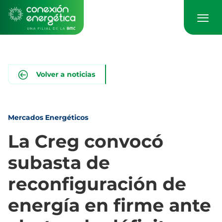
Pasar
al
contenido
principal
Volver a noticias
Mercados Energéticos
La Creg convocó
subasta de
reconfiguración de
energía en firme ante