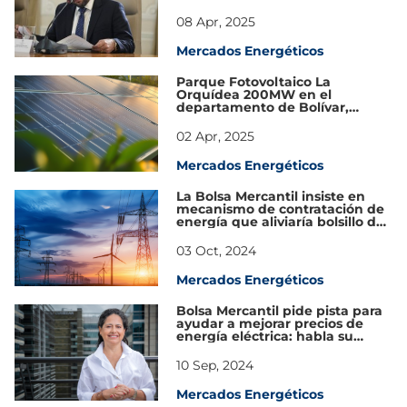
mercado eléctrico en Colombia
08 Apr, 2025
Mercados Energéticos
Parque Fotovoltaico La
Orquídea 200MW en el
departamento de Bolívar,
obtuvo licencia ambiental por
parte de ANLA
02 Apr, 2025
Mercados Energéticos
La Bolsa Mercantil insiste en
mecanismo de contratación de
energía que aliviaría bolsillo de
los colombianos
03 Oct, 2024
Mercados Energéticos
Bolsa Mercantil pide pista para
ayudar a mejorar precios de
energía eléctrica: habla su
presidenta
10 Sep, 2024
Mercados Energéticos