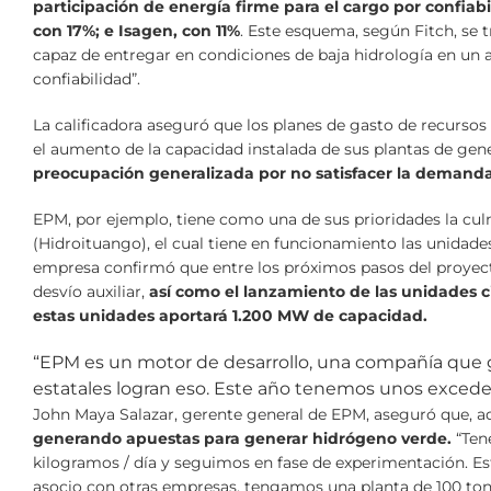
participación de energía firme para el cargo por confiab
con 17%; e Isagen, con 11%
. Este esquema, según Fitch, se 
capaz de entregar en condiciones de baja hidrología en un a
confiabilidad”.
La calificadora aseguró que los planes de gasto de recurso
el aumento de la capacidad instalada de sus plantas de gen
preocupación generalizada por no satisfacer la demanda
EPM, por ejemplo, tiene como una de sus prioridades la cul
(Hidroituango), el cual tiene en funcionamiento las unidades
empresa confirmó que entre los próximos pasos del proyecto
desvío auxiliar,
así como el lanzamiento de las unidades c
estas unidades aportará 1.200 MW de capacidad.
“EPM es un motor de desarrollo, una compañía que 
estatales logran eso. Este año tenemos unos exceden
John Maya Salazar, gerente general de EPM, aseguró que, a
generando apuestas para generar hidrógeno verde.
“Ten
kilogramos / día y seguimos en fase de experimentación. Es
asocio con otras empresas, tengamos una planta de 100 tone