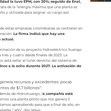
ilidad la tuvo EPM, con 20%; seguido de Enel,
trata de la “energía máxima que una planta es
ño y utilizada para asignar un cargo por
s de estas empresas colombianas se centrarán en
eración.
La firma indicó que hay una
 actual.
minación de su proyecto hidroeléctrico Ituango
 tres y cuatro desde finales de 2023. La
 está sellar el túnel derecho del sistema de
inco a la ocho durante 2027. La activación de
genera recursos y excedentes: pocas
tes de $1,7 billones”.
demás de Hidroituango, l
a compañía está
emos una planta piloto que nos genera 5
tamos aprendiendo para que a final de año, en
ladas / año”, dijo Maya.