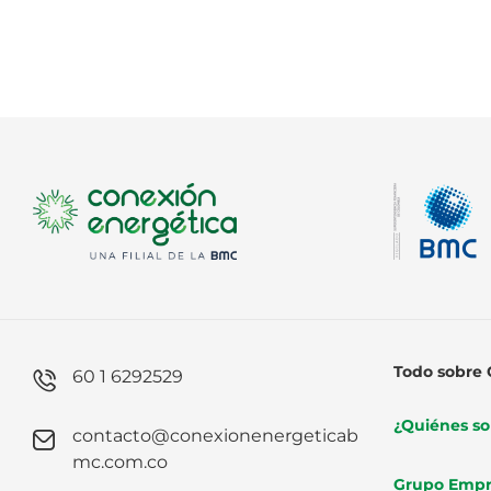
Todo sobre 
60 1 6292529
¿Quiénes s
contacto@conexionenergeticab
mc.com.co
Grupo Empr