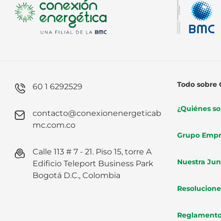
Todo sobre 
60 1 6292529
¿Quiénes s
contacto@conexionenergeticab
mc.com.co
Grupo Empr
Calle 113 # 7 - 21. Piso 15, torre A
Nuestra Jun
Edificio Teleport Business Park
Bogotá D.C., Colombia
Resolucione
Reglament