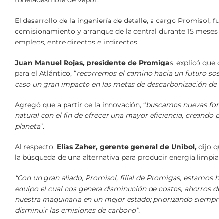
toneladas/hora de vapor.
El desarrollo de la ingeniería de detalle, a cargo Promisol, 
comisionamiento y arranque de la central durante 15 meses 
empleos, entre directos e indirectos.
Juan Manuel Rojas, presidente de Promiga
s, explicó que
para el Atlántico, “
recorremos el camino hacia un futuro sost
caso un gran impacto en las metas de descarbonización de la
Agregó que a partir de la innovación, “
buscamos nuevas form
natural con el fin de ofrecer una mayor eficiencia, creando 
planeta
”.
Al respecto,
Elías Zaher, gerente general de Unibol,
dijo q
la búsqueda de una alternativa para producir energía limp
“Con un gran aliado, Promisol, filial de Promigas, estamos 
equipo el cual nos genera disminución de costos, ahorros d
nuestra maquinaria en un mejor estado; priorizando siemp
disminuir las emisiones de carbono”.