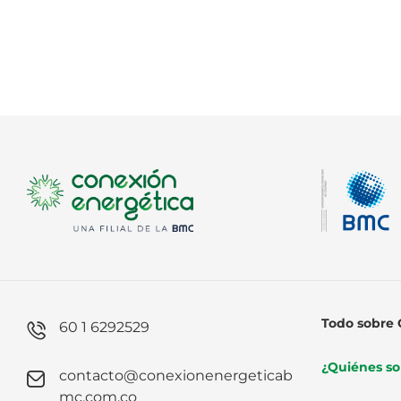
Todo sobre 
60 1 6292529
¿Quiénes s
contacto@conexionenergeticab
mc.com.co