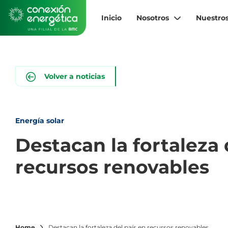
Pasar
al
Inicio
Nosotros
Nuestros
contenido
principal
Volver a noticias
Energía solar
Destacan la fortaleza 
recursos renovables
Home
Destacan la fortaleza del país en recursos renovables