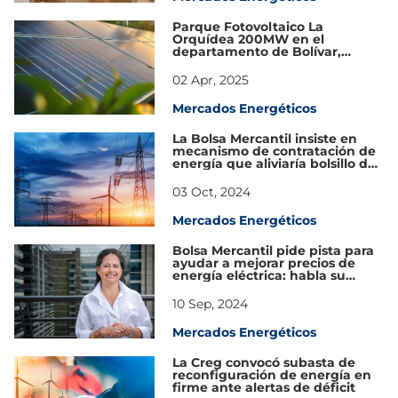
Parque Fotovoltaico La
Orquídea 200MW en el
departamento de Bolívar,
obtuvo licencia ambiental por
parte de ANLA
02 Apr, 2025
Mercados Energéticos
La Bolsa Mercantil insiste en
mecanismo de contratación de
energía que aliviaría bolsillo de
los colombianos
03 Oct, 2024
Mercados Energéticos
Bolsa Mercantil pide pista para
ayudar a mejorar precios de
energía eléctrica: habla su
presidenta
10 Sep, 2024
Mercados Energéticos
La Creg convocó subasta de
reconfiguración de energía en
firme ante alertas de déficit